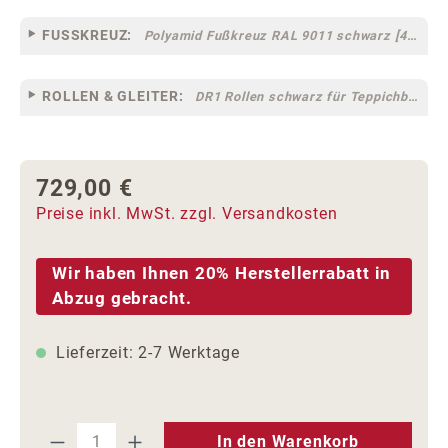
FUSSKREUZ:
Polyamid Fußkreuz RAL 9011 schwarz [44]
ROLLEN & GLEITER:
DR1 Rollen schwarz für Teppichböden [10]
729,00 €
Regulärer Preis:
Preise inkl. MwSt. zzgl. Versandkosten
Wir haben Ihnen 20% Herstellerrabatt in
Abzug gebracht.
Lieferzeit: 2-7 Werktage
Produkt Anzahl: Gib den gewünschten We
In den Warenkorb