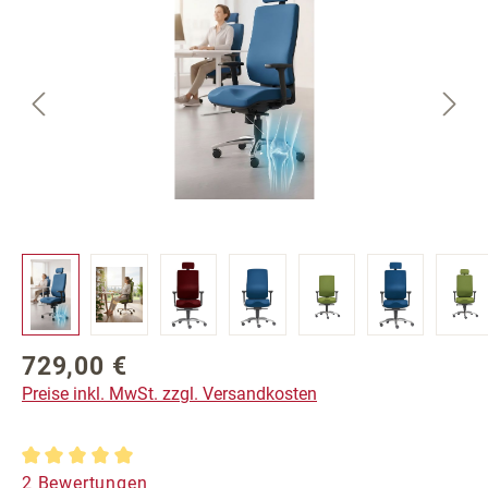
729,00 €
Regulärer Preis:
Preise inkl. MwSt. zzgl. Versandkosten
Durchschnittliche Bewertung von 5 von 5 Sternen
2 Bewertungen