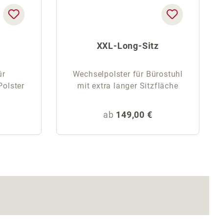
XXL-Long-Sitz
ür
Wechselpolster für Bürostuhl
Polster
mit extra langer Sitzfläche
eis:
Regulärer Preis:
ab
149,00 €