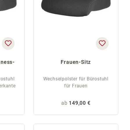
lness-
Frauen-Sitz
rostuhl
Wechselpolster für Bürostuhl
erkante
für Frauen
eis:
Regulärer Preis:
ab
149,00 €