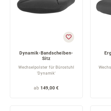
Dynamik-Bandscheiben-
Er
Sitz
Wechselpolster für Bürostuhl
Wechse
'Dynamik'
Regulärer Preis:
ab
149,00 €