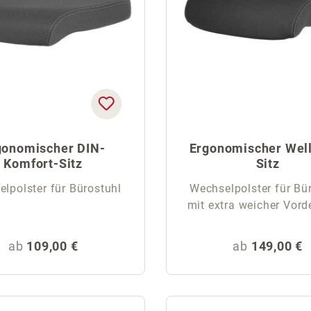
gonomischer DIN-
Ergonomischer Wel
Komfort-Sitz
Sitz
lpolster für Bürostuhl
Wechselpolster für Bü
mit extra weicher Vord
Regulärer Preis:
Regulärer Pr
ab
109,00 €
ab
149,00 €