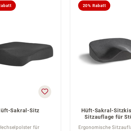
abatt
20% Rabatt
üft-Sakral-Sitz
Hüft-Sakral-Sitzki
Sitzauflage für St
echselpolster für
Ergonomische Sitzaufl