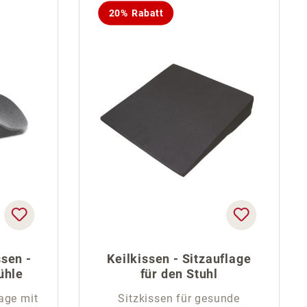
20% Rabatt
ssen -
Keilkissen - Sitzauflage
ühle
für den Stuhl
age mit
Sitzkissen für gesunde