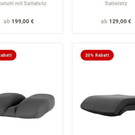
ostuhl mit Sattelsitz
Sattelsitz
Regulärer Preis:
Regulärer Pr
ab
199,00 €
ab
129,00 €
abatt
20% Rabatt