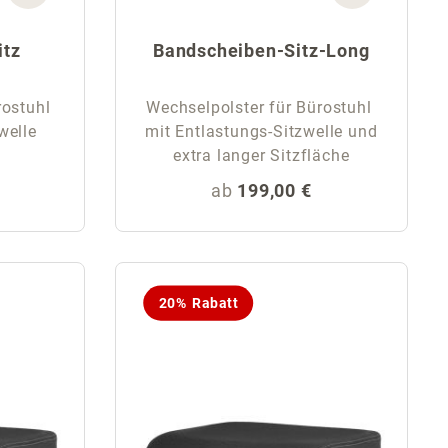
itz
Bandscheiben-Sitz-Long
rostuhl
Wechselpolster für Bürostuhl
welle
mit Entlastungs-Sitzwelle und
extra langer Sitzfläche
eis:
Regulärer Preis:
ab
199,00 €
20% Rabatt