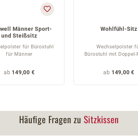
iwell Männer Sport-
Wohlfühl-Sitz
und Steißsitz
lpolster für Bürostuhl
Wechselpolster f
für Männer
Bürostuhl mit Doppel-
Regulärer Preis:
Regulärer Pr
ab
149,00 €
ab
149,00 €
Häufige Fragen zu
Sitzkissen