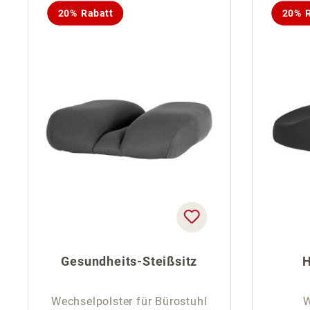
20% Rabatt
20% R
Gesundheits-Steißsitz
H
Wechselpolster für Bürostuhl
W