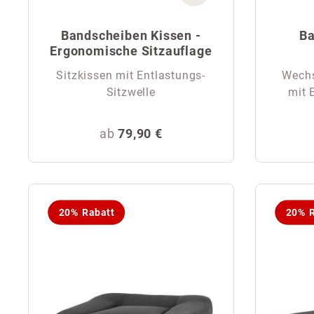
Bandscheiben Kissen -
Ba
Ergonomische Sitzauflage
Sitzkissen mit Entlastungs-
Wechse
Sitzwelle
mit 
Regulärer Preis:
ab
79,90 €
20% Rabatt
20% R