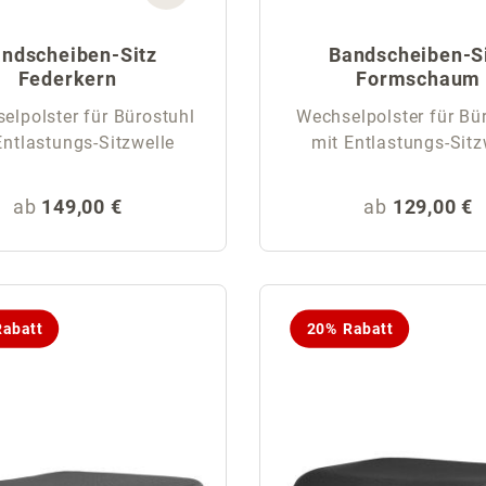
ndscheiben-Sitz
Bandscheiben-S
Federkern
Formschaum
lpolster für Bürostuhl
Wechselpolster für Bü
Entlastungs-Sitzwelle
mit Entlastungs-Sitz
Regulärer Preis:
Regulärer Pr
ab
149,00 €
ab
129,00 €
abatt
20% Rabatt