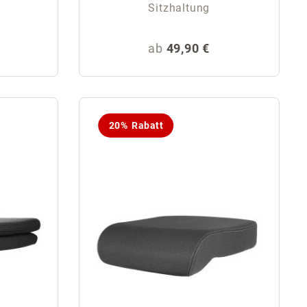
Sitzhaltung
eis:
Regulärer Preis:
ab
49,90 €
20% Rabatt