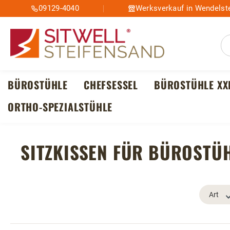
09129-4040
Werksverkauf in Wendelste
m Hauptinhalt springen
Zur Suche springen
Zur Hauptnavigation springen
BÜROSTÜHLE
CHEFSESSEL
BÜROSTÜHLE XX
ORTHO-SPEZIALSTÜHLE
SITZKISSEN FÜR BÜROSTÜ
Art