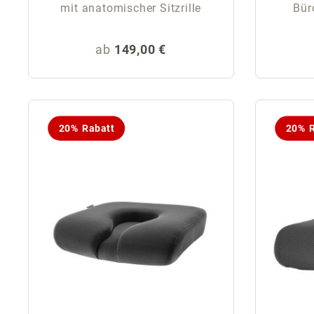
mit anatomischer Sitzrille
Bür
Regulärer Preis:
ab
149,00 €
20% Rabatt
20% R