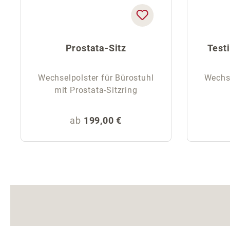
Prostata-Sitz
Test
Wechselpolster für Bürostuhl
Wechse
mit Prostata-Sitzring
Regulärer Preis:
ab
199,00 €