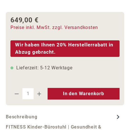
649,00 €
Regulärer Preis:
Preise inkl. MwSt. zzgl. Versandkosten
Wir haben Ihnen 20% Herstellerrabatt in
Abzug gebracht.
Lieferzeit: 5-12 Werktage
Produkt Anzahl: Gib den gewünschten We
In den Warenkorb
Beschreibung
FITNESS Kinder-Bürostuhl | Gesundheit &