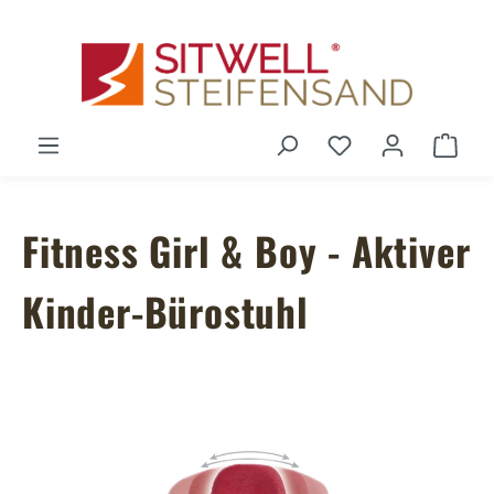
Zum Hauptinhalt springen
Du hast 0 Produ
Ware
Fitness Girl & Boy - Aktiver
Kinder-Bürostuhl
Bildergalerie überspringen