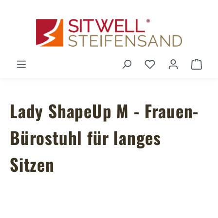
Zum Hauptinhalt springen
Du hast 0 Produ
Ware
Lady ShapeUp M - Frauen-
Bürostuhl für langes
Sitzen