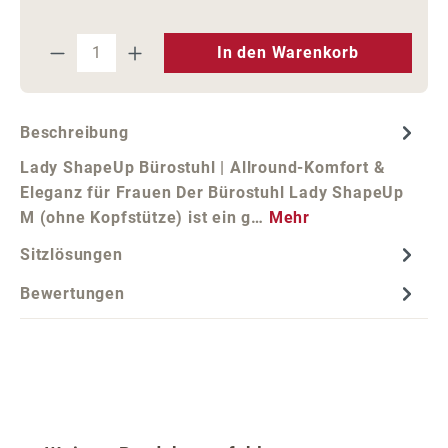
Produkt Anzahl: Gib den gewünschten We
In den Warenkorb
Beschreibung
Lady ShapeUp Bürostuhl | Allround-Komfort &
Eleganz für Frauen Der Bürostuhl Lady ShapeUp
M (ohne Kopfstütze) ist ein g…
Mehr
Sitzlösungen
Bewertungen