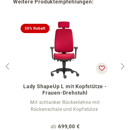
Produktgalerie überspringen
Weitere Produktempfehlungen:
20% Rabatt
Lady ShapeUp L mit Kopfstütze -
Frauen-Drehstuhl
Mit schlanker Rückenlehne mit
Rückenschale und Kopfstütze
Regulärer Preis:
ab
699,00 €