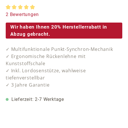
Durchschnittliche Bewertung von 5 von 5 Sternen
2 Bewertungen
Wir haben Ihnen 20% Herstellerrabatt in
Abzug gebracht.
✓ Multifunktionale Punkt-Synchron-Mechanik
✓ Ergonomische Rückenlehne mit
Kunststoffschale
✓ Inkl. Lordosenstütze, wahlweise
tiefenverstellbar
✓ 3 Jahre Garantie
Lieferzeit: 2-7 Werktage