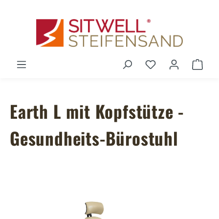
Zum Hauptinhalt springen
Du hast 0 Produ
Ware
Earth L mit Kopfstütze -
Gesundheits-Bürostuhl
Bildergalerie überspringen