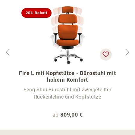
20% Rabatt
Fire L mit Kopfstütze - Bürostuhl mit
hohem Komfort
Feng-Shui-Bürostuhl mit zweigeteilter
Rückenlehne und Kopfstütze
Regulärer Preis:
ab
809,00 €