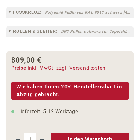
FUSSKREUZ:
Polyamid Fußkreuz RAL 9011 schwarz [44]
ROLLEN & GLEITER:
DR1 Rollen schwarz für Teppichböden [10]
809,00 €
Regulärer Preis:
Preise inkl. MwSt. zzgl. Versandkosten
Wir haben Ihnen 20% Herstellerrabatt in
Abzug gebracht.
Lieferzeit: 5-12 Werktage
Produkt Anzahl: Gib den gewünschten We
In den Warenkorb