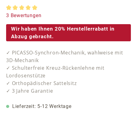
Durchschnittliche Bewertung von 5 von 5 Sternen
3 Bewertungen
Wir haben Ihnen 20% Herstellerrabatt in
Abzug gebracht.
✓ PICASSO-Synchron-Mechanik, wahlweise mit
3D-Mechanik
✓ Schulterfreie Kreuz-Rückenlehne mit
Lordosenstütze
✓ Orthopädischer Sattelsitz
✓ 3 Jahre Garantie
Lieferzeit: 5-12 Werktage