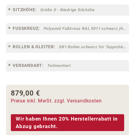
SITZHÖHE:
Größe S - Niedrige Sitzhöhe
FUSSKREUZ:
Polyamid Fußkreuz RAL 9011 schwarz [44]
ROLLEN & GLEITER:
DR1 Rollen schwarz für Teppichböden [10]
VERSANDART:
Teilmontiert
879,00 €
Regulärer Preis:
Preise inkl. MwSt. zzgl. Versandkosten
Wir haben Ihnen 20% Herstellerrabatt in
Abzug gebracht.