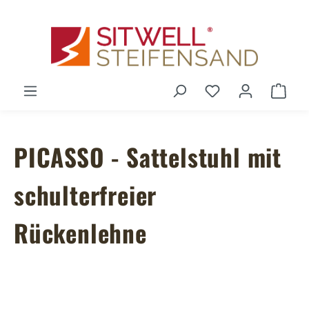
Zum Hauptinhalt springen
Du hast 0 Produ
Ware
PICASSO - Sattelstuhl mit
schulterfreier
Rückenlehne