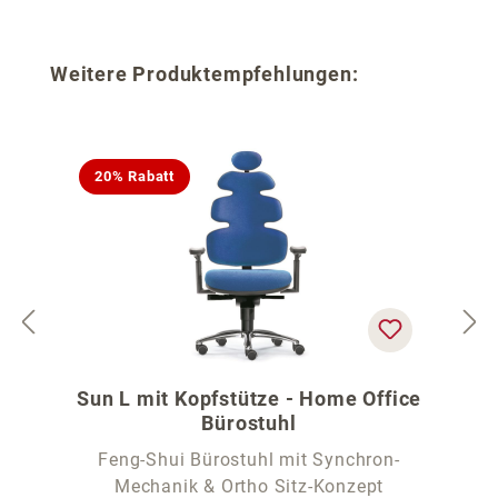
Produktgalerie überspringen
Weitere Produktempfehlungen:
20% Rabatt
Sun L mit Kopfstütze - Home Office
Bürostuhl
Feng-Shui Bürostuhl mit Synchron-
Mechanik & Ortho Sitz-Konzept